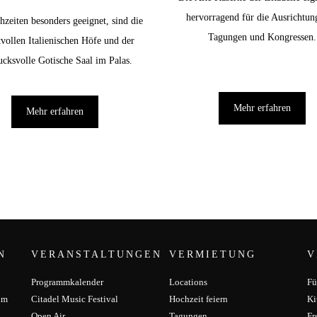
hervorragend für die Ausrichtun
zeiten besonders geeignet, sind die
Tagungen und Kongressen.
tvollen Italienischen Höfe und der
.
ucksvolle Gotische Saal im Palas.
Mehr erfahren
Mehr erfahren
N
VERANSTALTUNGEN
VERMIETUNG
V
Programmkalender
Locations
Fü
um
Citadel Music Festival
Hochzeit feiern
Ki
Open Air
Tagungen
Fr