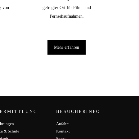
g von
gefragter Ort für Film- und
Fernsehaufnahmen.
.
Mehr erfahren
ERMITTLUNG
BESUCHERINFO
hrungen
Anfahrt
ta & Schule
Kontakt
eizeit
Presse