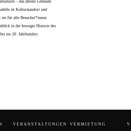
uliusturm – das älteste Gebäude
delle ist Kulturstandort und
 sie für alle Besucher*innen
inblick in die bewegte Historie des
bis ins 20. Jahrhundert.
N
VERANSTALTUNGEN
VERMIETUNG
V