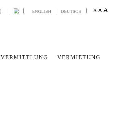
A
A
A
ENGLISH
DEUTSCH
VERMITTLUNG
VERMIETUNG