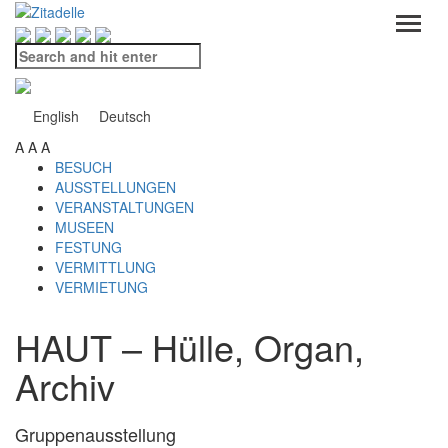
Search
and
hit
enter
English
Deutsch
A
A
A
BESUCH
AUSSTELLUNGEN
VERANSTALTUNGEN
MUSEEN
FESTUNG
VERMITTLUNG
VERMIETUNG
HAUT – Hülle, Organ,
Archiv
Gruppenausstellung