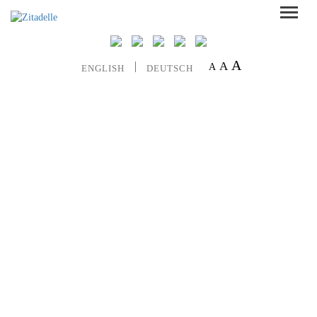
A
A
A
ENGLISH
DEUTSCH