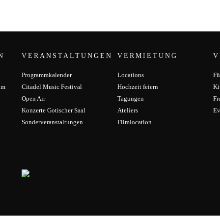
N
VERANSTALTUNGEN
VERMIETUNG
V
Programmkalender
Locations
Fü
um
Citadel Music Festival
Hochzeit feiern
Ki
Open Air
Tagungen
Fr
Konzerte Gotischer Saal
Ateliers
Ev
Sonderveranstaltungen
Filmlocation