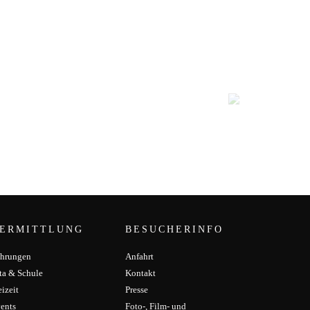
ERMITTLUNG
BESUCHERINFO
hrungen
Anfahrt
ta & Schule
Kontakt
eizeit
Presse
ents
Foto-, Film- und