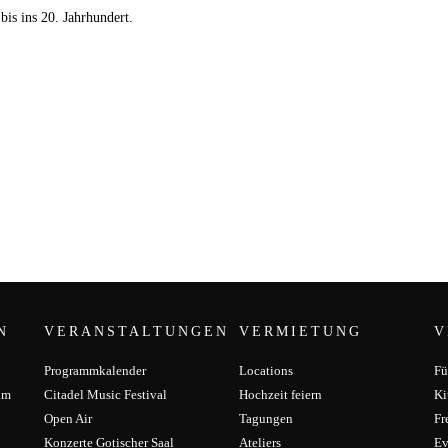
bis ins 20. Jahrhundert.
N
VERANSTALTUNGEN
VERMIETUNG
V
Programmkalender
Locations
Fü
um
Citadel Music Festival
Hochzeit feiern
Ki
Open Air
Tagungen
Fr
Konzerte Gotischer Saal
Ateliers
Ev