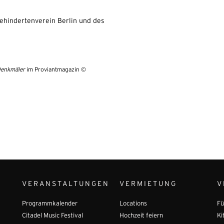
ehindertenverein Berlin und des
 Denkmäler
im Proviantmagazin ©
VERANSTALTUNGEN
VERMIETUNG
V
Programmkalender
Locations
Fü
Citadel Music Festival
Hochzeit feiern
Ki