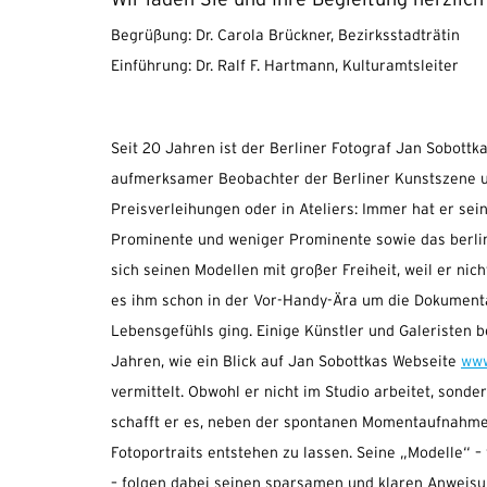
Wir laden Sie und Ihre Begleitung herzlich 
Begrüßung: Dr. Carola Brückner, Bezirksstadträtin
Einführung: Dr. Ralf F. Hartmann, Kulturamtsleiter
Seit 20 Jahren ist der Berliner Fotograf Jan Sobottka 
aufmerksamer Beobachter der Berliner Kunstszene u
Preisverleihungen oder in Ateliers: Immer hat er sei
Prominente und weniger Prominente sowie das berlin
sich seinen Modellen mit großer Freiheit, weil er nic
es ihm schon in der Vor-Handy-Ära um die Dokumenta
Lebensgefühls ging. Einige Künstler und Galeristen be
Jahren, wie ein Blick auf Jan Sobottkas Webseite
www
vermittelt. Obwohl er nicht im Studio arbeitet, sonde
schafft er es, neben der spontanen Momentaufnahme
Fotoportraits entstehen zu lassen. Seine „Modelle“ –
– folgen dabei seinen sparsamen und klaren Anweisu