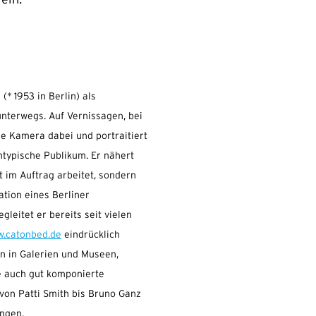
ein:
(* 1953 in Berlin) als
nterwegs. Auf Vernissagen, bei
ne Kamera dabei und portraitiert
typische Publikum. Er nähert
ht im Auftrag arbeitet, sondern
tion eines Berliner
gleitet er bereits seit vielen
.catonbed.de
eindrücklich
rn in Galerien und Museen,
 auch gut komponierte
 von Patti Smith bis Bruno Ganz
ngen.