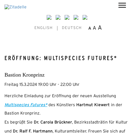
A
A
A
ENGLISH
DEUTSCH
ERÖFFNUNG: MULTISPECIES FUTURES*
Bastion Kronprinz
Freitag 15.3.2024 19:00 Uhr - 22:00 Uhr
Herzliche Einladung zur Eröffnung der neuen Ausstellung
Multispecies Futures*
Hartmut Kiewert
des Künstlers
in der
Bastion Kronprinz.
Dr. Carola Brückner
Es begrüßt Sie
, Bezirksstadträtin für Kultur
Dr. Ralf F. Hartmann
und
, Kulturamtsleiter. Freuen Sie sich auf