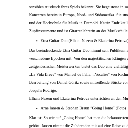
sensiblen Ausdruck ihres Spiels bekannt. Sie begeisterte in 
Konzerten bereits in Europa, Nord- und Südamerika. Sie stud
und der Hochschule für Musik in Detmold. Katrin Endrikat l
Zupfinstrumente und ist Gitarrenlehrerin an der Musikschule
Etna Guitar Duo (Elham Nazem & Ekaterina Petrova
Das beeindruckende Etna Guitar Duo nimmt sein Publikum au
verschiedene Epochen mit. Von den majestätischen Klängen d
zeitgenössischen Meisterwerken bietet das Duo eine vielfäl
„La Vida Breve” von Manuel de Falla, ,,Vocalise” von Rachma
Bearbeitung von Daniel Göritz sowie mitreißende Stücke vo
Joaqufn Rodrigo.
Elham Nazem und Ekaterina Petrova unterrichten an den Mu
Arne Jansen & Stephan Braun “Going Home” (Foto)
Klar ist: So wie auf „Going Home“ hat man die bekanntesten 
gehört. Jansen nimmt die Zuhörenden mit auf eine Reise zu 