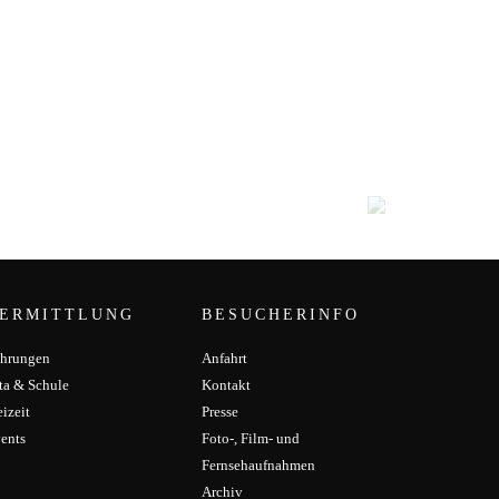
ERMITTLUNG
BESUCHERINFO
hrungen
Anfahrt
ta & Schule
Kontakt
eizeit
Presse
ents
Foto-, Film- und
Fernsehaufnahmen
Archiv