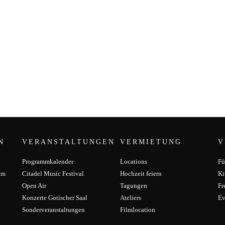
N
VERANSTALTUNGEN
VERMIETUNG
V
Programmkalender
Locations
Fü
um
Citadel Music Festival
Hochzeit feiern
Ki
Open Air
Tagungen
Fr
Konzerte Gotischer Saal
Ateliers
Ev
Sonderveranstaltungen
Filmlocation