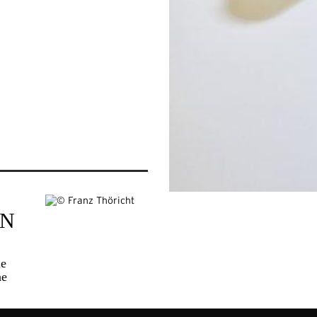
ON
le
ne